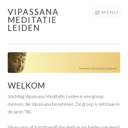
VIPASSANA
Skip
MENU
MEDITATIE
to
LEIDEN
content
WELKOM
Stichting Vipassana Meditatie Leiden is een groep
mensen, die Vipassana beoefenen. De groep is ontstaan in
de jaren “80.
Vipassana- of inzichtmeditatie leert je om helder van geest